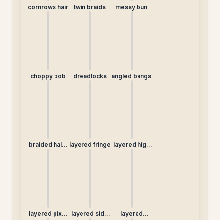
cornrows hair
twin braids
messy bun
choppy bob
dreadlocks
angled bangs
braided half-
layered fringe
layered high
up
bun
layered pixie
layered side
layered