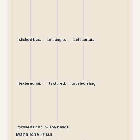
(non-
braid
straight
traditional)
slicked back
soft angled
soft curtain
ponytail
lob
bangs
textured mid
textured
tousled shag
length
ponytail
twisted updo
wispy bangs
Männliche Frisur