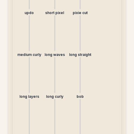
updo
short pixel
pixie cut
medium curly
long waves
long straight
long layers
long curly
bob