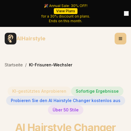
🎉 Annual Sale:
30%
OFF!
View Plans
for a
30%
discount on plans.
Ends on
this month
.
AIHairstyle
Startseite
/
KI-Frisuren-Wechsler
KI-gestütztes Anprobieren
Sofortige Ergebnisse
Probieren Sie den AI Hairstyle Changer kostenlos aus
Über 50 Stile
AI Hairstyle Changer