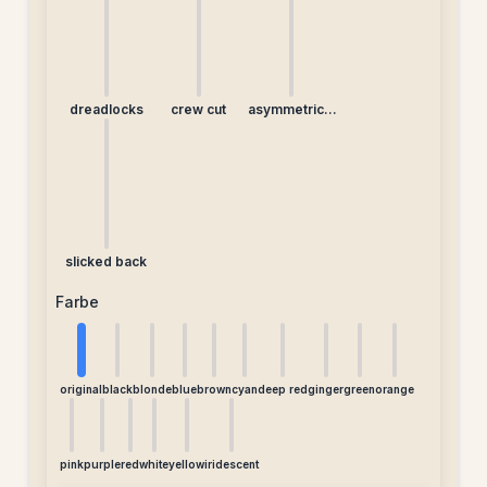
dreadlocks
crew cut
asymmetrical
undercut
slicked back
Farbe
original
black
blonde
blue
brown
cyan
deep red
ginger
green
orange
pink
purple
red
white
yellow
iridescent