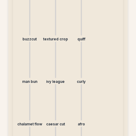
buzzcut
textured crop
quiff
man bun
ivy league
curly
chalamet flow
caesar cut
afro