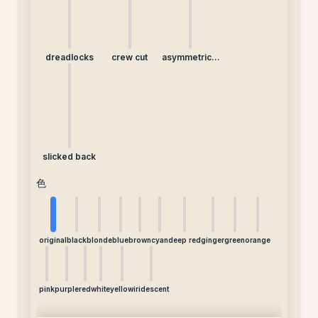
dreadlocks
crew cut
asymmetrical
undercut
slicked back
色
original
black
blonde
blue
brown
cyan
deep red
ginger
green
orange
pink
purple
red
white
yellow
iridescent