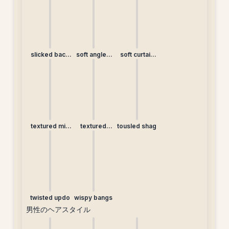
slicked back
soft angled
soft curtain
ponytail
lob
bangs
textured mid
textured
tousled shag
length
ponytail
twisted updo
wispy bangs
男性のヘアスタイル