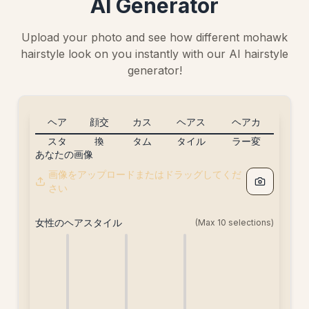
AI Generator
Upload your photo and see how different mohawk
hairstyle look on you instantly with our AI hairstyle
generator!
ヘア
顔交
カス
ヘアス
ヘアカ
スタ
換
タム
タイル
ラー変
あなたの画像
イル
[5ク
ヘア
組み合
更
画像をアップロードまたはドラッグしてくだ
変更
レジ
スタ
わせ
[free]
さい
[20
ッ
イル
[free]
クレ
ト]
[20
女性のヘアスタイル
(Max
10
selections)
ジッ
クレ
ト]
ジッ
ト]