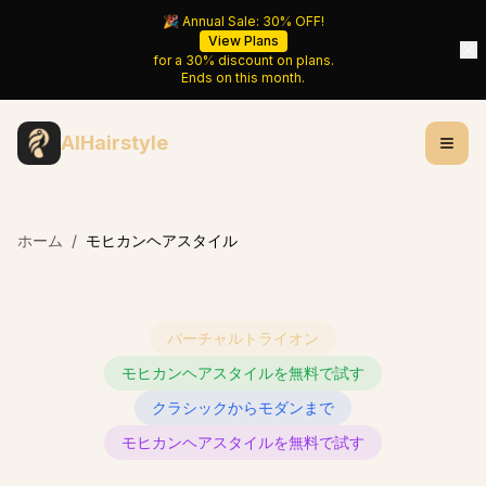
🎉 Annual Sale:
30%
OFF!
View Plans
for a
30%
discount on plans.
Ends on
this month
.
AIHairstyle
ホーム
/
モヒカンヘアスタイル
バーチャルトライオン
モヒカンヘアスタイルを無料で試す
クラシックからモダンまで
モヒカンヘアスタイルを無料で試す