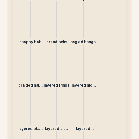
choppy bob
dreadlocks
angled bangs
braided half-
layered fringe
layered high
up
bun
layered pixie
layered side
layered
(non-
braid
straight
traditional)