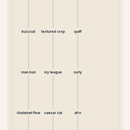
buzzcut
textured crop
quiff
man bun
ivy league
curly
chalamet flow
caesar cut
afro