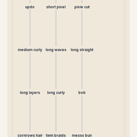
updo
short pixel
pixie cut
medium curly
long waves
long straight
long layers
long curly
bob
cornrows hair
twin braids
messy bun