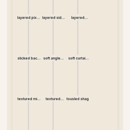
layered pixie
layered side
layered
(non-
braid
straight
traditional)
slicked back
soft angled
soft curtain
ponytail
lob
bangs
textured mid
textured
tousled shag
length
ponytail