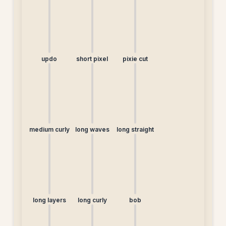
딧]
updo
short pixel
pixie cut
medium curly
long waves
long straight
long layers
long curly
bob