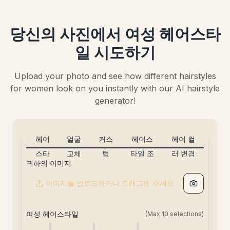
당신의 사진에서 여성 헤어스타
일 시도하기
Upload your photo and see how different hairstyles
for women look on you instantly with our AI hairstyle
generator!
헤어
얼굴
커스
헤어스
헤어 컬
스타
교체
텀
타일 조
러 변경
귀하의 이미지
일
[5크
헤어
합
[free]
변경
레
스타
[free]
이미지를 업로드하거나 드래그해 주세요
[20
딧]
일
크레
[20
여성 헤어스타일
(Max
10
selections)
딧]
크레