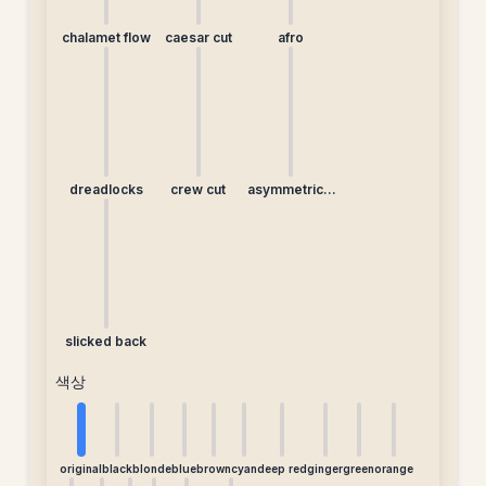
chalamet flow
caesar cut
afro
dreadlocks
crew cut
asymmetrical
undercut
slicked back
색상
original
black
blonde
blue
brown
cyan
deep red
ginger
green
orange