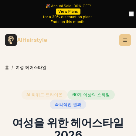
🎉 Annual Sale:
30%
OFF!
View Plans
for a
30%
discount on plans.
Ends on
this month
.
AIHairstyle
홈
/
여성 헤어스타일
AI 파워드 트라이온
60개 이상의 스타일
즉각적인 결과
여성을 위한 헤어스타일
2026