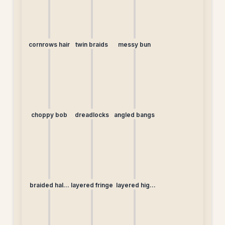
cornrows hair
twin braids
messy bun
choppy bob
dreadlocks
angled bangs
braided half-
layered fringe
layered high
up
bun