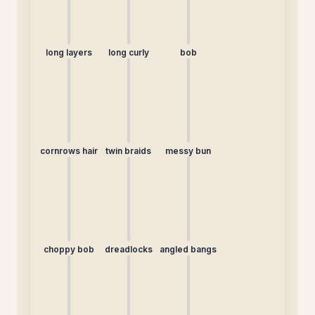
long layers
long curly
bob
cornrows hair
twin braids
messy bun
choppy bob
dreadlocks
angled bangs