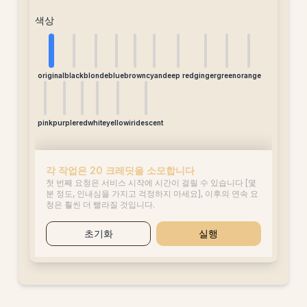
색상
original
black
blonde
blue
brown
cyan
deep red
ginger
green
orange
pink
purple
red
white
yellow
iridescent
각 작업은 20 크레딧을 소모합니다
첫 번째 요청은 서비스 시작에 시간이 걸릴 수 있습니다 [몇
분 정도, 인내심을 가지고 걱정하지 마세요], 이후의 연속 요
청은 훨씬 더 빨라질 것입니다.
초기화
실행