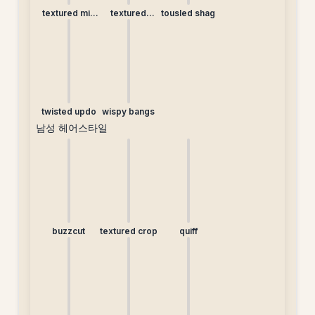
textured mid
textured
tousled shag
length
ponytail
twisted updo
wispy bangs
남성 헤어스타일
buzzcut
textured crop
quiff