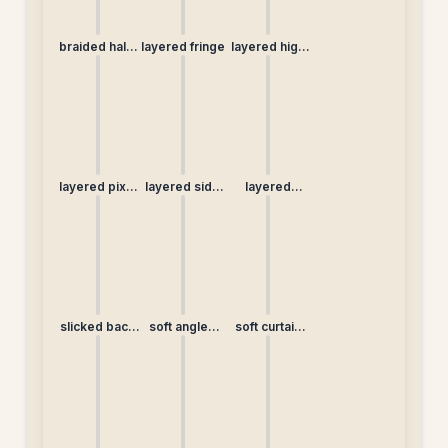
braided half-
layered fringe
layered high
up
bun
layered pixie
layered side
layered
(non-
braid
straight
traditional)
slicked back
soft angled
soft curtain
ponytail
lob
bangs