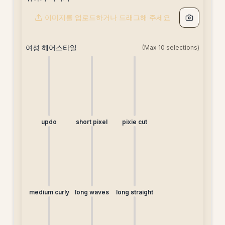
일
[5크
헤어
합
[free]
변경
레
스타
[free]
이미지를 업로드하거나 드래그해 주세요
[20
딧]
일
크레
[20
여성 헤어스타일
(Max
10
selections)
딧]
크레
딧]
updo
short pixel
pixie cut
medium curly
long waves
long straight