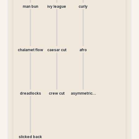
man bun
ivy league
curly
chalamet flow
caesar cut
afro
dreadlocks
crew cut
asymmetrical
undercut
slicked back